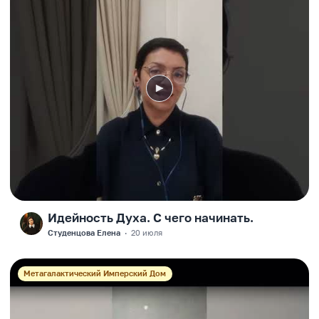
Идейность Духа. С чего начинать.
F
Студенцова Елена
·
20 июля
Метагалактический Имперский Дом