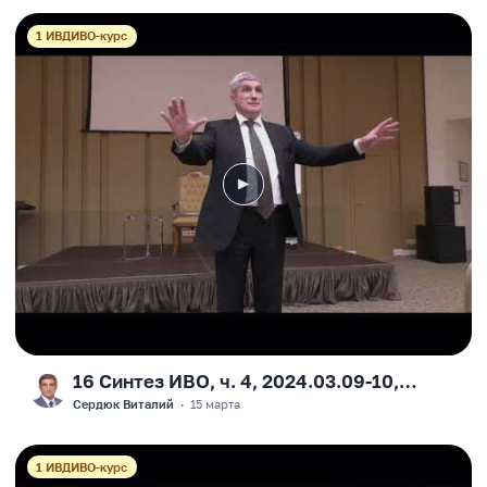
1 ИВДИВО-курс
16 Синтез ИВО, ч. 4, 2024.03.09-10,
F
Москва, Виталий Сердюк
Сердюк Виталий
·
15 марта
1 ИВДИВО-курс