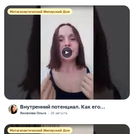
Метагалактический Имперский Дом
Внутренний потенциал. Как его
F
развивать
Яковлева Ольга
·
29 августа
Метагалактический Имперский Дом