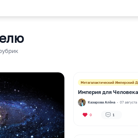
делю
 рубрик
Метагалактический Имперский 
Империя для Человек
P
Казарова Алёна
·
07 августа
0
1