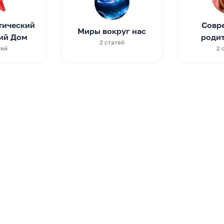
тический
Совр
Миры вокруг нас
ий Дом
роди
2 cтатей
тей
2 