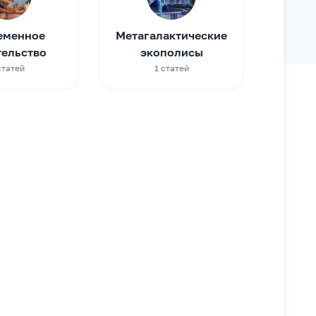
еменное
Метагалактические
тельство
экополисы
cтатей
1 cтатей