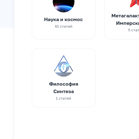
Метагалак
Наука и космос
Имперск
61 cтатей
5 cта
Философия
Синтеза
1 cтатей