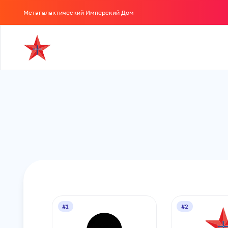
Метагалактический Имперский Дом
#1
#2