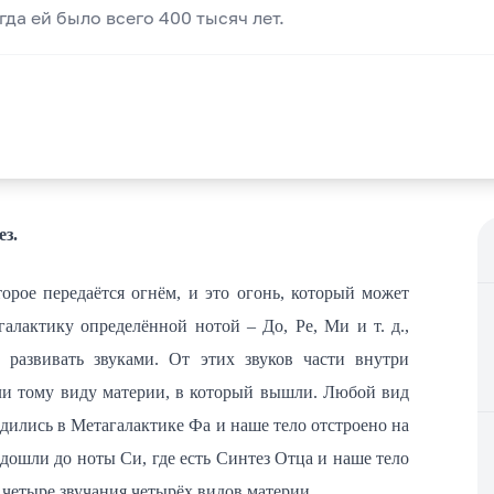
да ей было всего 400 тысяч лет.
ез.
орое передаётся огнём, и это огонь, который может
галактику определённой нотой – До, Ре, Ми и т. д.,
 развивать звуками. От этих звуков части внутри
али тому виду материи, в который вышли. Любой вид
дились в Метагалактике Фа и наше тело отстроено на
дошли до ноты Си, где есть Синтез Отца и наше тело
 четыре звучания четырёх видов материи.