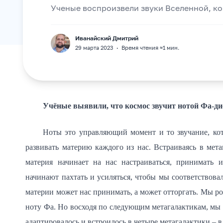
Ученые воспроизвели звуки Вселенной, ког
Иванайский Дмитрий
F
29 марта 2023
·
Время чтения ≈1 мин.
Учёные выявили, что космос звучит нотой Фа-ди
Ноты это управляющий момент и то звучание, кот
развивать материю каждого из нас. Встраиваясь в мета
материя начинает на нас настраиваться, принимать и
начинают пахтать и усиляться, чтобы мы соответствов
материи может нас принимать, а может отторгать. Мы ро
ноту Фа. Но восходя по следующим метагалактикам, мы 
адаптировалось и встроилось в четыре метагалактики – в