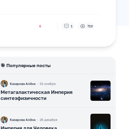
6
1
710
🎯 Популярные посты
F
Казарова Алёна
·
01 ноября
Метагалактическая Империя
синтезфизичности
F
Казарова Алёна
·
26 декабря
Империя для Человека