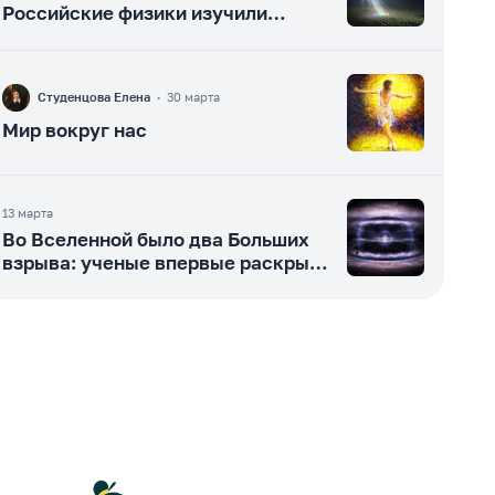
Российские физики изучили
загадочный космический луч
F
Студенцова Елена
·
30 марта
Мир вокруг нас
13 марта
Во Вселенной было два Больших
взрыва: ученые впервые раскрыли
тайну темной материи