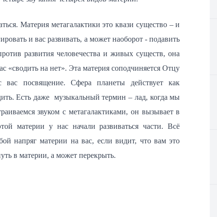
ться. Материя метагалактики это квази существо – и
ровать и вас развивать, а может наоборот - подавить
против развития человечества и живых существ, она
ас «сводить на нет». Эта материя соподчиняется Отцу
 вас посвящение. Сфера планеты действует как
дить. Есть даже музыкальный термин – лад, когда мы
раиваемся звуком с метагалактиками, он вызывает в
той материи у нас начали развиваться части. Всё
ой напряг материи на вас, если видит, что вам это
уть в материи, а может перекрыть.