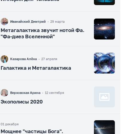
F
Иванайский Дмитрий
·
29 марта
Метагалактика звучит нотой Фа.
"Фа-диез Вселенной"
F
Казарова Алёна
·
27 апреля
Галактика и Метагалактика
F
Верховская Арина
·
12 сентября
Экополисы 2020
01 декабря
Мощнее "частицы Бога".