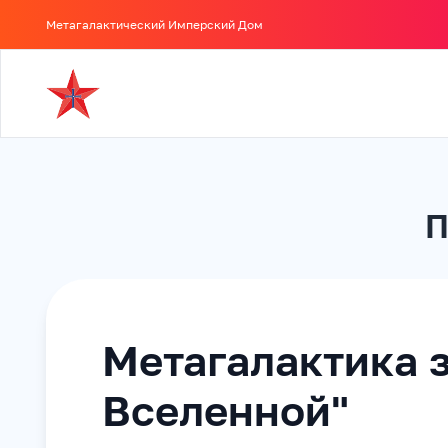
Метагалактический Имперский Дом
П
Метагалактика з
Вселенной"