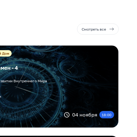
Смотреть все
й Дом
мен - 4
азвитии Внутреннего Мира
я
04 ноября
18:00