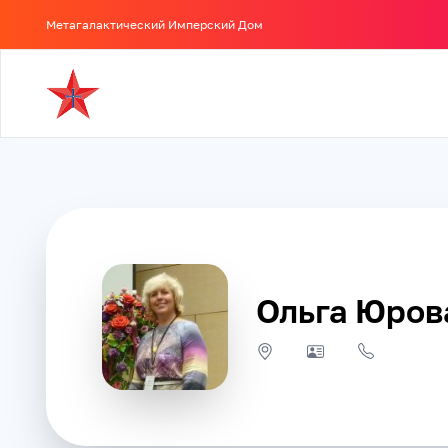
Метагалактический Имперский Дом
Ольга Юров
J