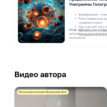
Униграммы Гологр
мозга и/или меняе
Воображение – клю
Роль Гловерсума в
головного мозга
Как и за счёт чего
Ведёт вебинар: Ольга Юро
Магнитность услови
организатор и воспитател
Головерсума мозга
психологии
Видео автора
Метагалактический Имперский Дом