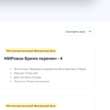
Смотреть все
Метагалактический Имперский Дом
МИРовое Время перемен - 4
Источник Перемен в развитии Внутреннего Мира
Магнит СЧастьЯ
ДОстатОК в Слове
Радость Практикования
Образ Жизни Делами
Метагалактический Имперский Дом