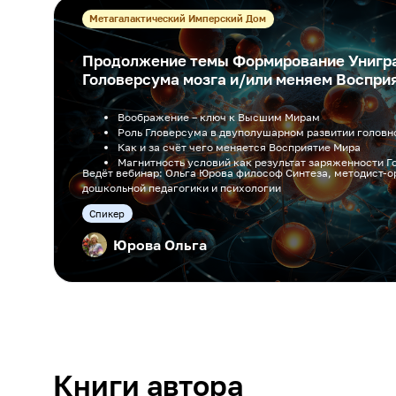
Метагалактический Имперский Дом
Продолжение темы Формирование Унигр
Головерсума мозга и/или меняем Восприя
Воображение – ключ к Высшим Мирам
Роль Гловерсума в двуполушарном развитии головн
Как и за счёт чего меняется Восприятие Мира
Магнитность условий как результат заряженности Г
Ведёт вебинар: Ольга Юрова философ Синтеза, методист-о
дошкольной педагогики и психологии
Cпикер
Юрова Ольга
Книги автора