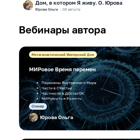
Дом, в котором Я живу. О. Юрова
F
Юрова Ольга
·
08 августа
Вебинары автора
Метагалактический Имперский Дом
МИРовое Время перемен
Перемены Внутреннего Мира
Части в СЧастье
Частности в ДОстатОК
МИРовость в Радость
Время в Дела
Cпикер
Юрова Ольга