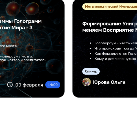
Метагалактический Имперски
аммы Голограмм
Формирование Унигр
тие Мира - 3
меняем Восприятие 
Головерсум - часть че
ого мозга
Что происходит когда 
Как формируются Гол
оловерсума мозга.
Кому и для чего нужна
рганизатор и воспитатель
Cпикер
Юрова Ольга
09 февраля
14:00