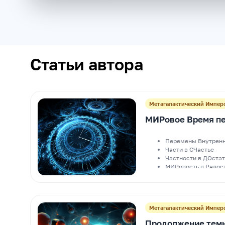
Статьи автора
Метагалактический Импер
МИРовое Время п
Перемены Внутренн
Части в СЧастье
Частности в ДОста
МИРовость в Радос
Время в Дела
Метагалактический Импер
Продолжение тем