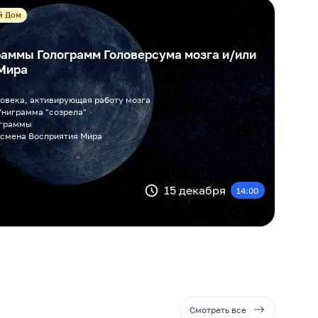
й Дом
аммы Голограмм Головерсума мозга и/или
Мира
ловека, активирующая работу мозга
Униграмма "созрела"
ограммы
 смена Восприятия Мира
15 декабря
14:00
Смотреть все