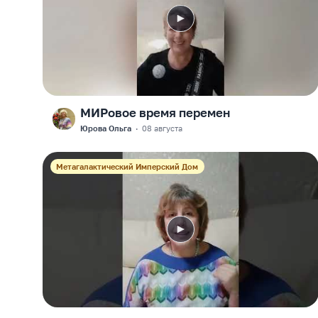
МИРовое время перемен
F
Юрова Ольга
·
08 августа
Метагалактический Имперский Дом