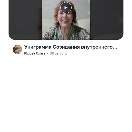
Униграмма Созидания внутреннего
F
Космоса каждого. Продолжение
Юрова Ольга
·
08 августа