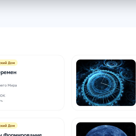
ский Дом
еремен
его Мира
тОК
ть
ский Дом
ы Формирование