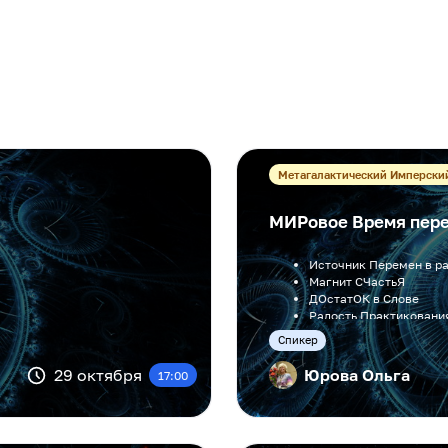
Метагалактический Имперски
МИРовое Время пере
Источник Перемен в р
Магнит СЧастьЯ
ДОстатОК в Слове
Радость Практиковани
Образ Жизни Делами
Cпикер
29 октября
Юрова Ольга
17:00