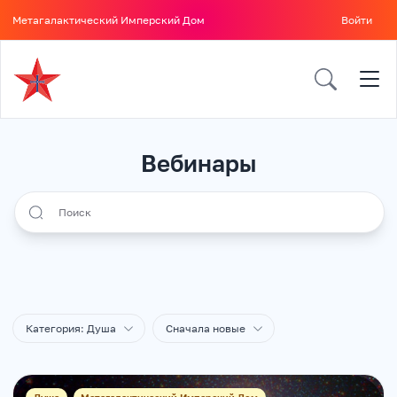
Метагалактический Имперский Дом
Войти
Вебинары
Search all icons
Категория: Душа
Сначала новые