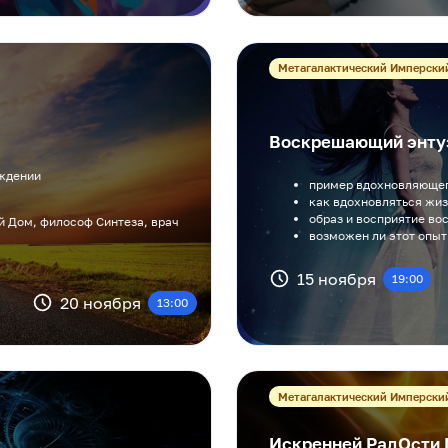
Метагалактический Имперски
Воскрешающий энту
ождении
пример вдохновляющег
как вдохновляться жиз
образ и восприятие в
й Дом, философ Синтеза, врач
возможен ли этот опыт
15 ноября
19:00
20 ноября
13:00
Метагалактический Имперски
Искренней РадОсти