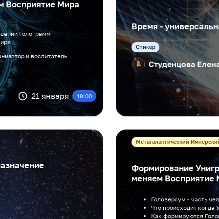
ем Восприятие Мира
Время - универсальн
овании Голограмм
Мира
Cпикер
анизатор и воспитатель
Студенцова Елен
21 января
18:00
Метагалактический Имперски
назначение
Формирование Унигр
меняем Восприятие 
Головерсум - часть че
Что происходит когда 
Как формируются Гол