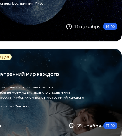
 смена Восприятия Мира
15 декабря
14:00
й Дом
нутренний мир каждого
чник качества внешней жизни
себя не убежишь», правило управления
итория глубоких смыслов и стратегий каждого
философ Синтеза
а
21 ноября
17:00