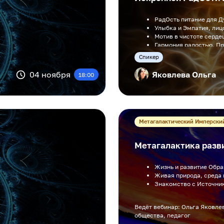
РадОсть питание для Д
Улыбка и Эмпатия, лиц
Мотив в чистоте серде
Гармония радостью. П
Cпикер
Ведёт вебинар: педаго
Ольга Яковлева
04 ноября
Яковлева Ольга
18:00
Метагалактический Имперски
Метагалактика разв
Жизнь и развитие Обр
Живая природа, среда 
Знакомство с Источн
Ведёт вебинар: Ольга Яковле
общества, педагог