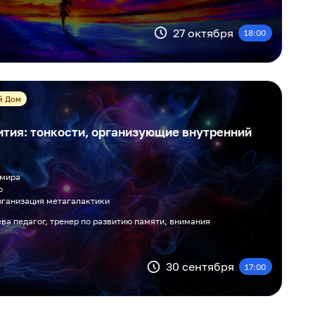
27 октября
18:00
й Дом
тия: тонкости, организующие внутренний
 мира
о
рганизация метагалактики
ва педагог, тренер по развитию памяти, внимания
30 сентября
17:00