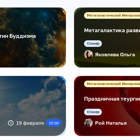
Метагалактический Имперски
Метагалактика разв
стин Буддизма
Cпикер
Яковлева Ольга
Метагалактический Имперски
Праздничная теурги
Cпикер
19 февраля
Рой Наталья
15:00