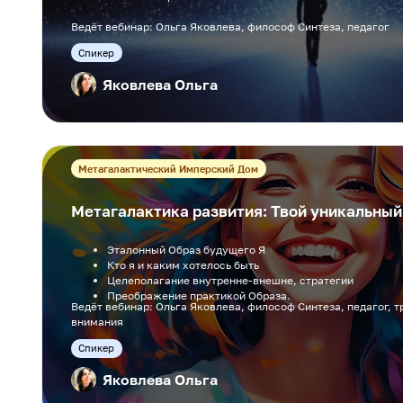
Ведёт вебинар: Ольга Яковлева, философ Синтеза, педагог
Cпикер
Яковлева Ольга
Метагалактический Имперский Дом
Метагалактика развития: Твой уникальный
Эталонный Образ будущего Я
Кто я и каким хотелось быть
Целеполагание внутренне-внешне, стратегии
Преображение практикой Образа.
Ведёт вебинар: Ольга Яковлева, философ Синтеза, педагог, т
внимания
Cпикер
Яковлева Ольга