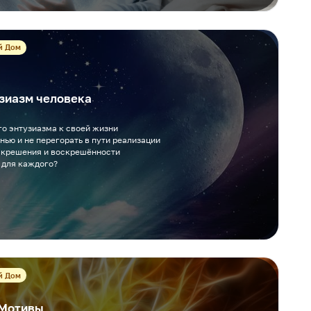
й Дом
зиазм человека
о энтузиазма к своей жизни
нью и не перегорать в пути реализации
оскрешения и воскрешённости
 для каждого?
й Дом
 Мотивы