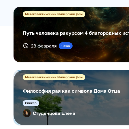
Метагалактический Имперский Дом
Путь человека ракурсом 4 благородных и
28 февраля
19:00
Метагалактический Имперский Дом
Философия рая как символа Дома Отца
Cпикер
Студенцова Елена