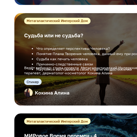
Метагалактический Имперский Дом
Судьба или не судьба?
Что определяет перспективы Человека?
Понятие Плана Творения человека, данный ему при р
Судьба как печать человека
Причинно-следственные связи
Ведёт вебинар: глава проекта Метагалактический Имперски
Научимся выстраивать свою стратегию достижений
терапевт, дерматолог-косметолог Кокина Алина
Cпикер
Кокина Алина
Метагалактический Имперский Дом
МИРовое Время перемен - 4