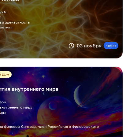
уха
о
ц и адекватность
рактика
г, тренер по развитию памяти и внимания, философ Синтеза
03 ноября
18:00
й Дом
ития внутреннего мира
азом
внутреннего мира
иком
ва философ Синтеза, член Российского Философского