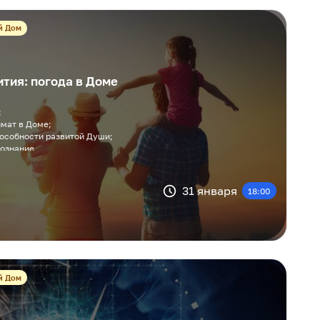
й Дом
тия: погода в Доме
;
мат в Доме;
особности развитой Души;
познание
31 января
18:00
й Дом