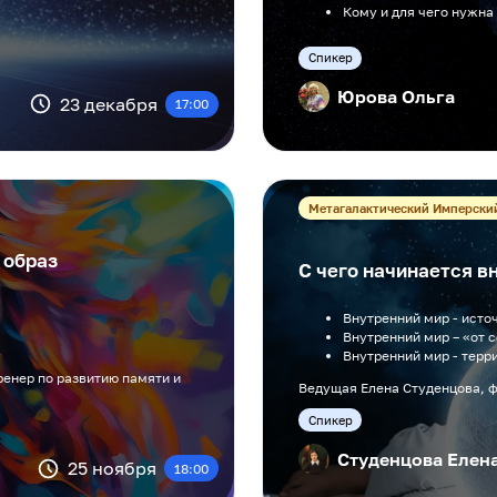
Кому и для чего нужна
Cпикер
Юрова Ольга
23 декабря
17:00
Метагалактический Имперски
 образ
С чего начинается в
Внутренний мир - исто
Внутренний мир – «от 
Внутренний мир - терр
ренер по развитию памяти и
Ведущая Елена Студенцова, 
Cпикер
Студенцова Елен
25 ноября
18:00