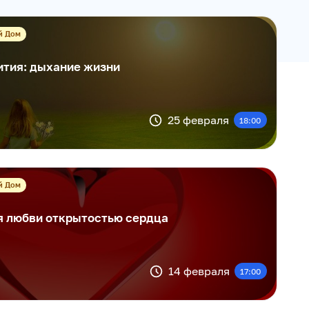
й Дом
ития: дыхание жизни
25 февраля
18:00
й Дом
я любви открытостью сердца
14 февраля
17:00