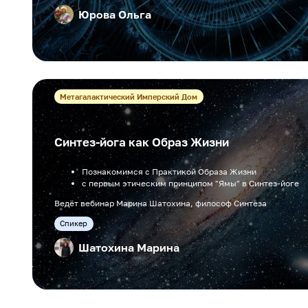
Юрова Ольга
Метагалактический Имперский Дом
Синтез-йога как Образ Жизни
Познакомимся с Практикой Образа Жизни
с первым этическим принципом "Ямы" в Синтез-йоге
Ведёт вебинар Марина Шатохина, философ Синтеза
Cпикер
Шатохина Марина