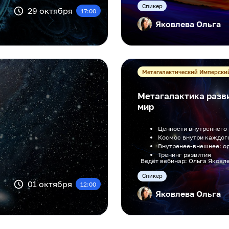
Cпикер
29 октября
17:00
Яковлева Ольга
Метагалактический Имперски
Метагалактика разви
мир
Ценности внутреннего
Космос внутри каждог
Внутренее-внешнее: о
Тренинг развития
Ведёт вебинар: Ольга Яковле
Cпикер
01 октября
12:00
Яковлева Ольга