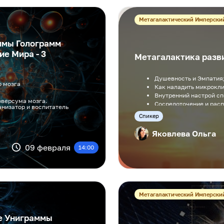
Метагалактический Имперски
ммы Голограмм
е Мира - 3
Метагалактика разви
Душевность и Эмпатия
о мозга
Как наладить микрокли
Внутренний настрой сп
оверсума мозга.
Сосредоточение и рас
анизатор и воспитатель
Cпикер
Яковлева Ольга
09 февраля
14:00
Метагалактический Имперски
е Униграммы