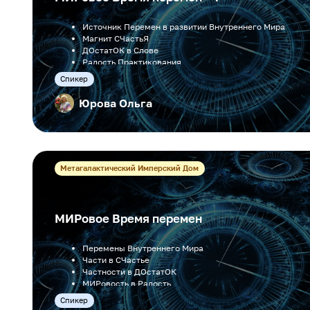
Источник Перемен в развитии Внутреннего Мира
Магнит СЧастьЯ
ДОстатОК в Слове
Радость Практикования
Образ Жизни Делами
Cпикер
Юрова Ольга
Метагалактический Имперский Дом
МИРовое Время перемен
Перемены Внутреннего Мира
Части в СЧастье
Частности в ДОстатОК
МИРовость в Радость
Время в Дела
Cпикер