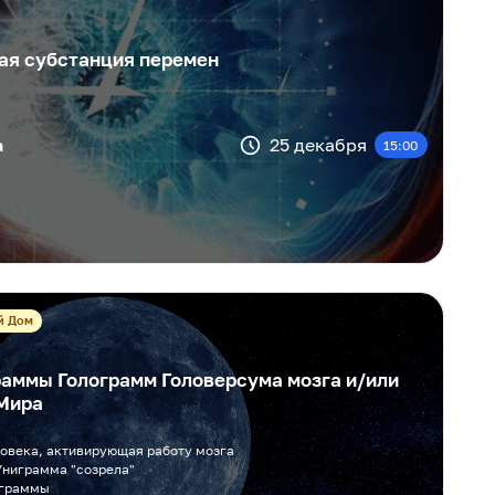
ая субстанция перемен
а
25 декабря
15:00
й Дом
аммы Голограмм Головерсума мозга и/или
Мира
ловека, активирующая работу мозга
Униграмма "созрела"
ограммы