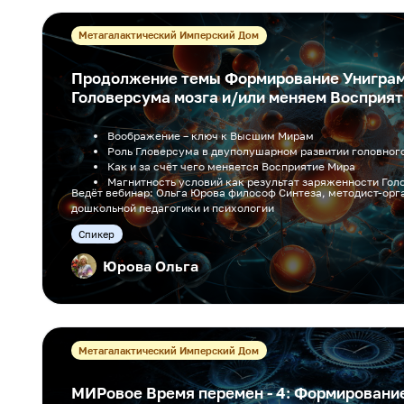
Метагалактический Имперский Дом
Продолжение темы Формирование Унигра
Головерсума мозга и/или меняем Восприяти
Воображение – ключ к Высшим Мирам
Роль Гловерсума в двуполушарном развитии головног
Как и за счёт чего меняется Восприятие Мира
Магнитность условий как результат заряженности Гол
Ведёт вебинар: Ольга Юрова философ Синтеза, методист-орг
дошкольной педагогики и психологии
Cпикер
Юрова Ольга
Метагалактический Имперский Дом
МИРовое Время перемен - 4: Формировани