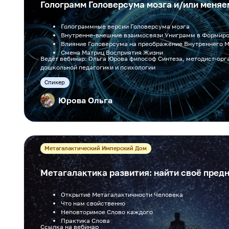
Голограмм Головерсума мозга и/или меня
Голограммные версии Головерсума мозга
Внутренне-внешние взаимосвязи Униграмм в Формир
Влияние Головерсума на преображение Внутреннего 
Смена Матриц Восприятия Жизни
Ведёт вебинар: Ольга Юрова философ Синтеза, методист-орг
дошкольной педагогики и психологии
Cпикер
Юрова Ольга
Метагалактический Имперский Дом
Метагалактика развития: найти своё пред
Открытие Метагалактичности Человека
Что нам свойственно
Неповторимое Слово каждого
Практика Слова
Ссылка на вебинар
https://t.me/+OzgfuFwerAViN2Q6