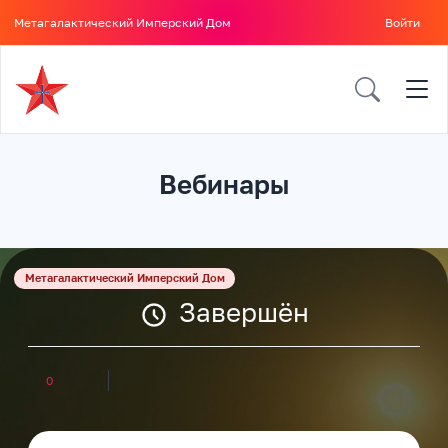
Метагалактический Имперский Дом
Войти
Вебинары
Метагалактический Имперский Дом
Завершён
0