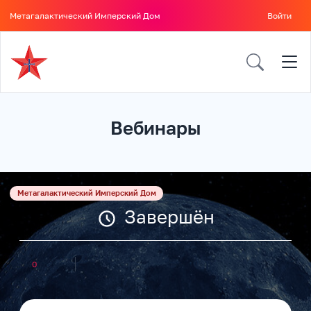
Метагалактический Имперский Дом
Войти
Вебинары
Метагалактический Имперский Дом
Завершён
0