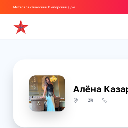
Метагалактический Имперский Дом
Алёна Каза
J